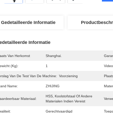
Gedetailleerde Informatie
Productbeschr
edetailleerde Informatie
laats Van Herkomst
Shanghai.
Garan
ewicht (kg):
1
Video
erslag Van De Test Van De Machine:
Voorziening
Plaat
rand Name:
ZHIJING
Mater
HSS, Koolstofstaal Of Andere 
aardeerbaar Materiaal:
Verw
Materialen Indien Vereist
aliteit:
Gerechtvaardigd
Toepa