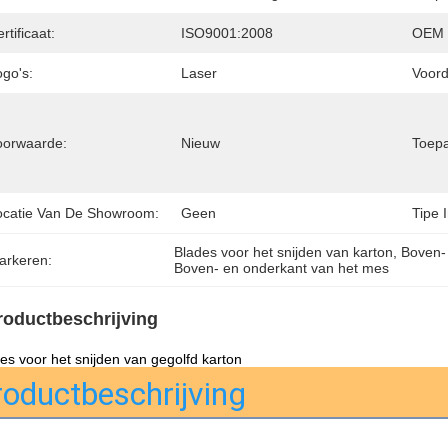
rtificaat:
ISO9001:2008
OEM 
ogo's:
Laser
Voord
oorwaarde:
Nieuw
Toepa
ocatie Van De Showroom:
Geen
Tipe 
Blades voor het snijden van karton
, 
Boven-
arkeren:
Boven- en onderkant van het mes
roductbeschrijving
es voor het snijden van gegolfd karton
roductbeschrijving