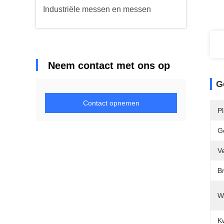
Industriële messen en messen
Neem contact met ons op
G
Contact opnemen
P
G
V
B
W
Kw