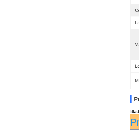
Ce
L
V
L
M
P
Blad
P