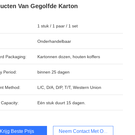
ucten Van Gegolfde Karton
1 stuk / 1 paar / 1 set
Onderhandelbaar
rd Packaging:
Kartonnen dozen, houten koffers
y Period:
binnen 25 dagen
nt Method:
L/C, D/A, D/P, T/T, Western Union
 Capacity:
Eén stuk duurt 15 dagen.
Krijg Beste Prijs
Neem Contact Met Ons Op