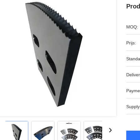
Prod
MOQ:
Prijs:
Standa
Deliver
Payme
Supply