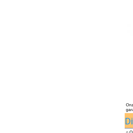
On
gar
D
○ O