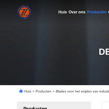
Huis
Over ons
Producten
D
Huis
>
Producten
>
Blades voor het snijden van indust
Producten