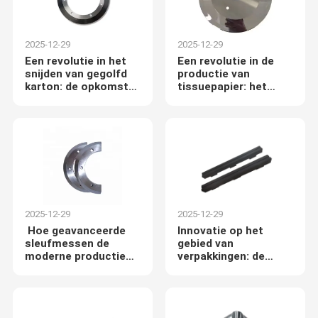
2025-12-29
2025-12-29
Een revolutie in het
Een revolutie in de
snijden van gegolfd
productie van
karton: de opkomst
tissuepapier: het
van hoogprecise
zeer duurzame
wolfraamcarbidelemmen
circulaire snijmes
met een hardheid van
HRC62-65
2025-12-29
2025-12-29
Hoe geavanceerde
Innovatie op het
sleufmessen de
gebied van
moderne productie
verpakkingen: de
transformeren
opkomst van
duurzame, niet-
klevende, met teflon
gecoate