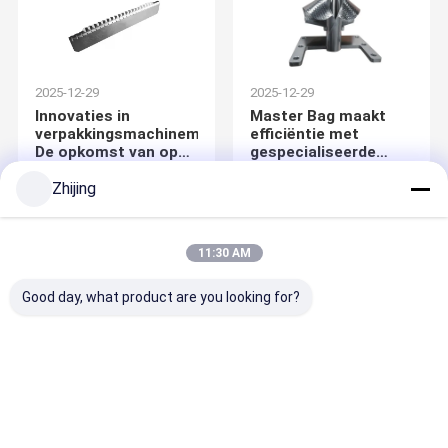
afdichtingskaakjes
2025-12-29
2025-12-29
Innovaties in
Master Bag maakt
verpakkingsmachinemessen:
efficiëntie met
De opkomst van op
gespecialiseerde
maat gemaakte
opleidingsoplossingen
zigzag
Zhijing
snijoplossingen
11:30 AM
Good day, what product are you looking for?
2025-12-29
2025-12-29
De ultieme gids voor
Revolutioneer uw
palletverzegelbladen:
verpakkingslijn met
nauwkeurigheid,
aanpasbare
duurzaamheid en
zakvormer schouders
aanpassing