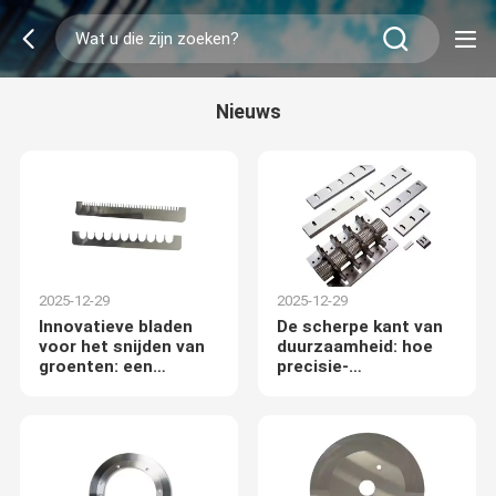
Nieuws
2025-12-29
2025-12-29
Innovatieve bladen
De scherpe kant van
voor het snijden van
duurzaamheid: hoe
groenten: een
precisie-
revolutie in de
crusherbladen de
efficiëntie van de
wereldwijde
voedselverwerking
plasticrecyclingrevolutie
aandrijven