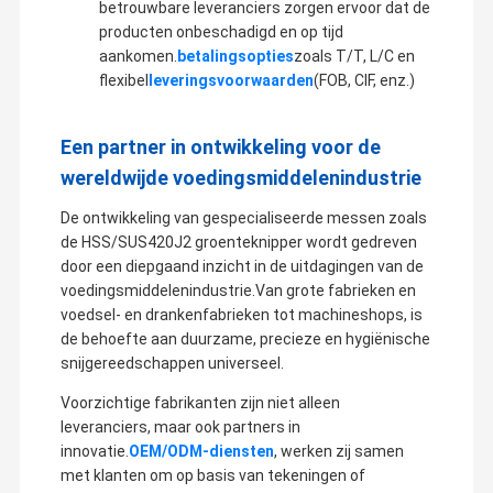
betrouwbare leveranciers zorgen ervoor dat de
Blades van papiermachines
producten onbeschadigd en op tijd
aankomen.
betalingsopties
zoals T/T, L/C en
Ronde snijbladen
flexibel
leveringsvoorwaarden
(FOB, CIF, enz.)
wolfraamcarbidebladen
Een partner in ontwikkeling voor de
van kunststof
wereldwijde voedingsmiddelenindustrie
Op maat gesneden messen
De ontwikkeling van gespecialiseerde messen zoals
de HSS/SUS420J2 groenteknipper wordt gedreven
Industriële messen en messen
door een diepgaand inzicht in de uitdagingen van de
voedingsmiddelenindustrie.Van grote fabrieken en
voedsel- en drankenfabrieken tot machineshops, is
de behoefte aan duurzame, precieze en hygiënische
snijgereedschappen universeel.
Voorzichtige fabrikanten zijn niet alleen
leveranciers, maar ook partners in
innovatie.
OEM/ODM-diensten
, werken zij samen
met klanten om op basis van tekeningen of