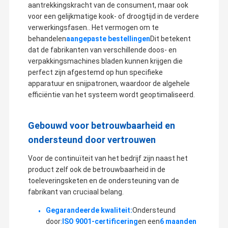
aantrekkingskracht van de consument, maar ook
voor een gelijkmatige kook- of droogtijd in de verdere
verwerkingsfasen.. Het vermogen om te
behandelen
aangepaste bestellingen
Dit betekent
dat de fabrikanten van verschillende doos- en
verpakkingsmachines bladen kunnen krijgen die
perfect zijn afgestemd op hun specifieke
apparatuur en snijpatronen, waardoor de algehele
efficiëntie van het systeem wordt geoptimaliseerd.
Gebouwd voor betrouwbaarheid en
ondersteund door vertrouwen
Voor de continuïteit van het bedrijf zijn naast het
product zelf ook de betrouwbaarheid in de
Zhijing Precision Machinery (Shanghai) Co., LTD is een
toeleveringsketen en de ondersteuning van de
innovatieve onderneming verenigd met het ontwikkelen van
producten, productie, testen, verkoop.inspectieWij bezitten de
fabrikant van cruciaal belang.
Huis
Producten
Video's
Over Ons
afwerkingsapparatuur, namelijk verschillende sets CNC-
freesmachines, CNC-draaiblokken, gewone draaiblokken,
Gegarandeerde kwaliteit:
Ondersteund
molenaars, slijpers, boormachines, draad-elektrode
snijmachines, EDM.
door:
ISO 9001-certificering
en een
6 maanden