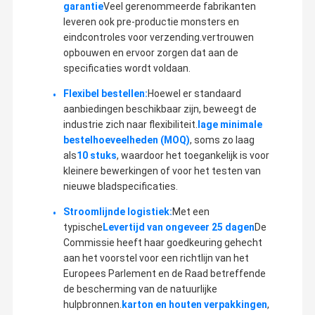
garantie
Veel gerenommeerde fabrikanten
We zijn niet alleen in staat om klanten te voorzien van
hoogwaardige producten, maar ook een verscheidenheid aan
leveren ook pre-productie monsters en
hoogwaardige niet-standaard producten te leveren volgens het
verzoek van de klant.redelijke prijs en perfecte service na
eindcontroles voor verzending.vertrouwen
Fabriekstoch
Kwaliteitsco
Neem
Nieuws
verkoopOnze producten bezetten nu niet alleen een grote
T
Ntrole
Contact Met
opbouwen en ervoor zorgen dat aan de
markt thuis, maar worden ook met succes geëxporteerd naar
Ons Op
Europa, Amerika en Zuidoost-Azië,etc.
specificaties wordt voldaan.
We kijken ernaar uit om samen te werken met meer vrienden
Flexibel bestellen:
Hoewel er standaard
over de hele wereld.
aanbiedingen beschikbaar zijn, beweegt de
industrie zich naar flexibiliteit.
lage minimale
bestelhoeveelheden (MOQ)
, soms zo laag
Gevallen
als
10 stuks
, waardoor het toegankelijk is voor
kleinere bewerkingen of voor het testen van
Voormalige zak voor verpakkingsmachine
nieuwe bladspecificaties.
Stroomlijnde logistiek:
Met een
Tray-verzegelbladen
typische
Levertijd van ongeveer 25 dagen
De
Commissie heeft haar goedkeuring gehecht
Verpakkingsmachine voor het vormen van kraag
aan het voorstel voor een richtlijn van het
Het Blad van de verpakkingsmachine
Europees Parlement en de Raad betreffende
de bescherming van de natuurlijke
Verpakkingsmachine Verzegelende kaak
hulpbronnen.
karton en houten verpakkingen
,