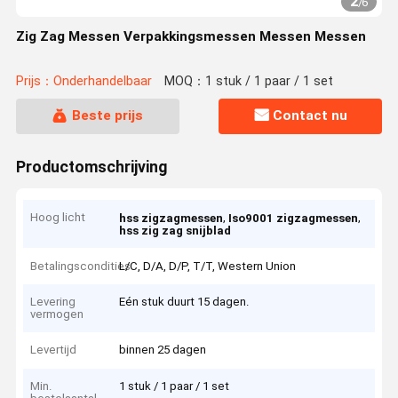
2
/
6
Zig Zag Messen Verpakkingsmessen Messen Messen
Prijs：Onderhandelbaar
MOQ：1 stuk / 1 paar / 1 set
Beste prijs
Contact nu
Productomschrijving
Hoog licht
,
,
hss zigzagmessen
Iso9001 zigzagmessen
hss zig zag snijblad
Betalingscondities
L/C, D/A, D/P, T/T, Western Union
Levering
Eén stuk duurt 15 dagen.
vermogen
Levertijd
binnen 25 dagen
Min.
1 stuk / 1 paar / 1 set