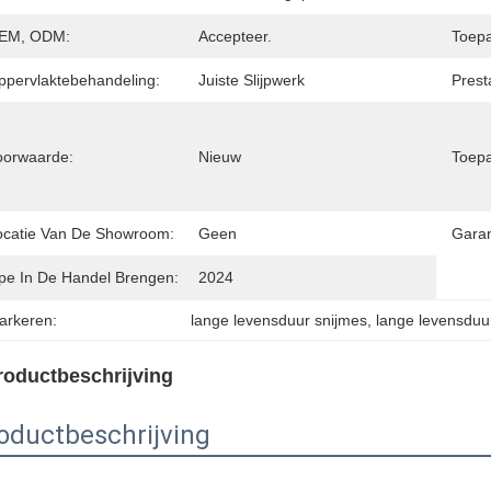
EM, ODM:
Accepteer.
Toepa
ppervlaktebehandeling:
Juiste Slijpwerk
Prest
oorwaarde:
Nieuw
Toepa
ocatie Van De Showroom:
Geen
Garan
ipe In De Handel Brengen:
2024
arkeren:
lange levensduur snijmes
, 
lange levensduur
roductbeschrijving
oductbeschrijving