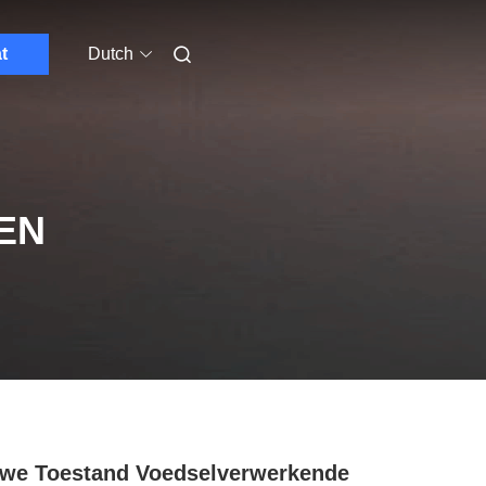
t
Dutch
EN
we Toestand Voedselverwerkende