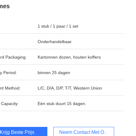
mes
1 stuk / 1 paar / 1 set
Onderhandelbaar
rd Packaging:
Kartonnen dozen, houten koffers
y Period:
binnen 25 dagen
nt Method:
L/C, D/A, D/P, T/T, Western Union
 Capacity:
Eén stuk duurt 15 dagen.
Krijg Beste Prijs
Neem Contact Met Ons Op