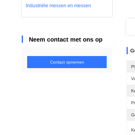
Industriële messen en messen
Neem contact met ons op
G
Contact opnemen
P
V
K
P
G
K