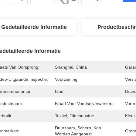
Gedetailleerde Informatie
Productbeschr
edetailleerde Informatie
laats Van Oorsprong:
Shanghai, China
Garan
ideo-Uitgaande Inspectie:
Voorziening
Versl
erncomponenten:
Blad
Bran
roductnaam:
Blaad Voor Voedselverwerkers
Vorm
ebruik:
Textiel, Filmindustrie
Kleur
Duurzaam, Scherp, Kan 
enmerken:
Groot
Worden Aangepast