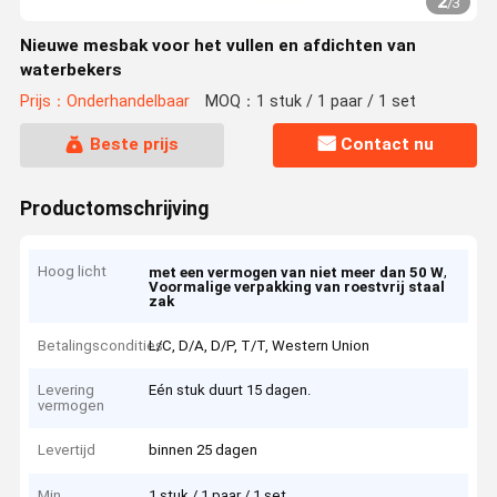
2
/
3
Nieuwe mesbak voor het vullen en afdichten van
waterbekers
Prijs：Onderhandelbaar
MOQ：1 stuk / 1 paar / 1 set
Beste prijs
Contact nu
Productomschrijving
Hoog licht
,
met een vermogen van niet meer dan 50 W
Voormalige verpakking van roestvrij staal
zak
Betalingscondities
L/C, D/A, D/P, T/T, Western Union
Levering
Eén stuk duurt 15 dagen.
vermogen
Levertijd
binnen 25 dagen
Min.
1 stuk / 1 paar / 1 set