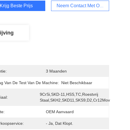
Krijg Beste Prijs
Neem Contact Met Ons Op
ijving
tie:
3 Maanden
ag Van De Test Van De Machine:
Niet Beschikbaar
9CrSi,SKD-11,HSS,TC,roestvrij 
iaal:
Staal,SKH2,SKD11,SKS9,D2,Cr12Mov
te:
OEM Aanvaard
koopservice:
- Ja, Dat Klopt.