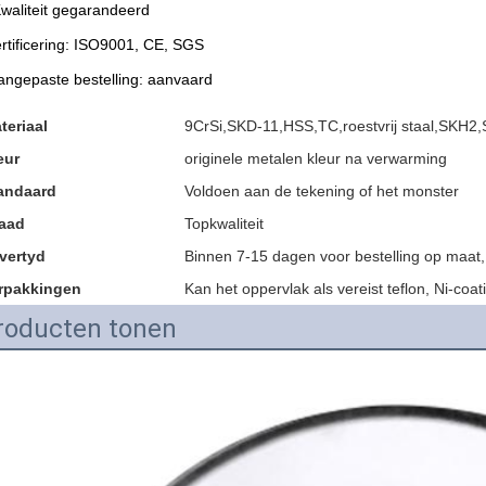
Kwaliteit gegarandeerd
rtificering: ISO9001, CE, SGS
angepaste bestelling: aanvaard
teriaal
9CrSi,SKD-11,HSS,TC,roestvrij staal,SKH
eur
originele metalen kleur na verwarming
andaard
Voldoen aan de tekening of het monster
aad
Topkwaliteit
vertyd
Binnen 7-15 dagen voor bestelling op maat
rpakkingen
Kan het oppervlak als vereist teflon, Ni-coat
roducten tonen