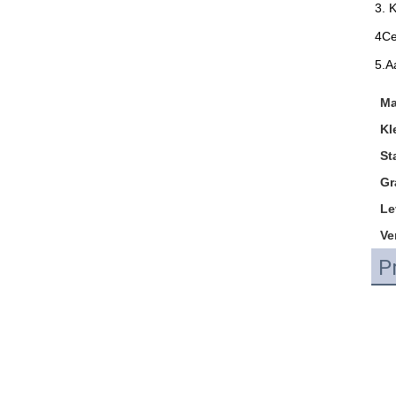
3. 
4Ce
5.A
Ma
Kl
St
Gr
Le
Ve
P