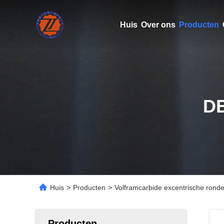
Huis
Over ons
Producten
D
Huis
>
Producten
>
Volframcarbide excentrische ron
Producten