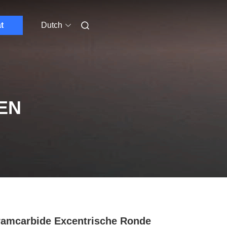
t
Dutch
EN
ramcarbide Excentrische Ronde