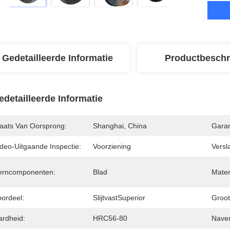
Gedetailleerde Informatie
Productbeschr
edetailleerde Informatie
laats Van Oorsprong:
Shanghai, China
Garan
ideo-Uitgaande Inspectie:
Voorziening
Versl
erncomponenten:
Blad
Mater
oordeel:
SlijtvastSuperior
Groot
ardheid:
HRC56-80
Naver