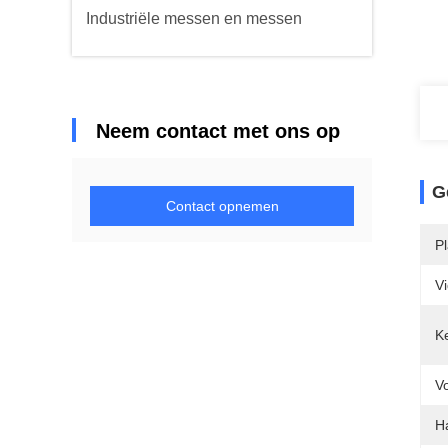
Industriële messen en messen
Neem contact met ons op
G
Contact opnemen
P
V
K
V
H