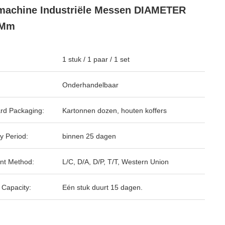
machine Industriële Messen DIAMETER
 Mm
1 stuk / 1 paar / 1 set
Onderhandelbaar
rd Packaging:
Kartonnen dozen, houten koffers
y Period:
binnen 25 dagen
nt Method:
L/C, D/A, D/P, T/T, Western Union
 Capacity:
Eén stuk duurt 15 dagen.