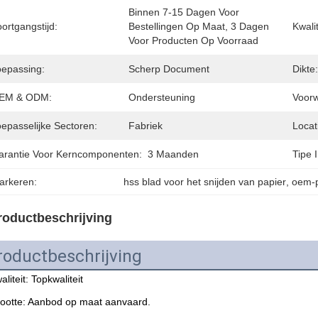
Binnen 7-15 Dagen Voor 
ortgangstijd:
Bestellingen Op Maat, 3 Dagen 
Kwalit
Voor Producten Op Voorraad
oepassing:
Scherp Document
Dikte:
EM & ODM:
Ondersteuning
Voor
oepasselijke Sectoren:
Fabriek
Locat
arantie Voor Kerncomponenten:
3 Maanden
Tipe 
arkeren:
hss blad voor het snijden van papier
, 
oem-p
roductbeschrijving
roductbeschrijving
liteit: Topkwaliteit
ootte: Aanbod op maat aanvaard.