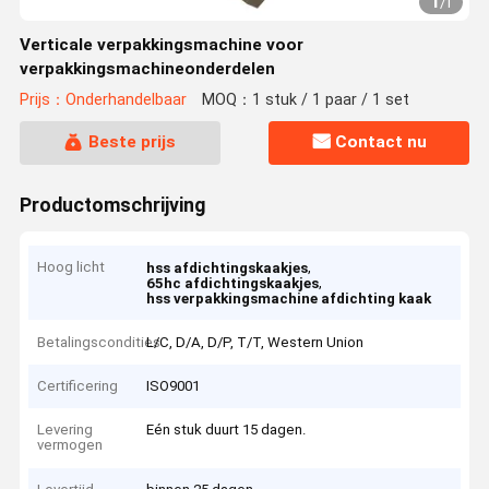
1
/
1
Verticale verpakkingsmachine voor
verpakkingsmachineonderdelen
Prijs：Onderhandelbaar
MOQ：1 stuk / 1 paar / 1 set
Beste prijs
Contact nu
Productomschrijving
Hoog licht
,
hss afdichtingskaakjes
,
65hc afdichtingskaakjes
hss verpakkingsmachine afdichting kaak
Betalingscondities
L/C, D/A, D/P, T/T, Western Union
Certificering
ISO9001
Levering
Eén stuk duurt 15 dagen.
vermogen