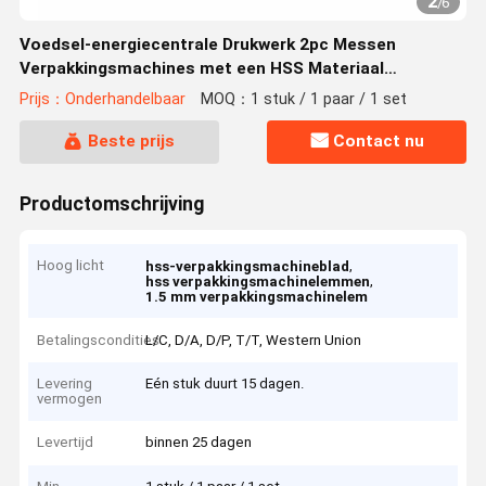
2
/
6
Voedsel-energiecentrale Drukwerk 2pc Messen
Verpakkingsmachines met een HSS Materiaal
Oorsprong Reparatie
Prijs：Onderhandelbaar
MOQ：1 stuk / 1 paar / 1 set
Beste prijs
Contact nu
Productomschrijving
Hoog licht
,
hss-verpakkingsmachineblad
,
hss verpakkingsmachinelemmen
1.5 mm verpakkingsmachinelem
Betalingscondities
L/C, D/A, D/P, T/T, Western Union
Levering
Eén stuk duurt 15 dagen.
vermogen
Levertijd
binnen 25 dagen