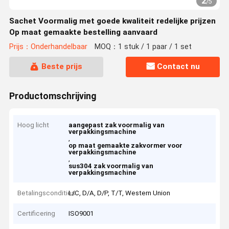
2
/
5
Sachet Voormalig met goede kwaliteit redelijke prijzen
Op maat gemaakte bestelling aanvaard
Prijs：Onderhandelbaar
MOQ：1 stuk / 1 paar / 1 set
Beste prijs
Contact nu
Productomschrijving
Hoog licht
aangepast zak voormalig van
verpakkingsmachine
,
op maat gemaakte zakvormer voor
verpakkingsmachine
,
sus304 zak voormalig van
verpakkingsmachine
Betalingscondities
L/C, D/A, D/P, T/T, Western Union
Certificering
ISO9001