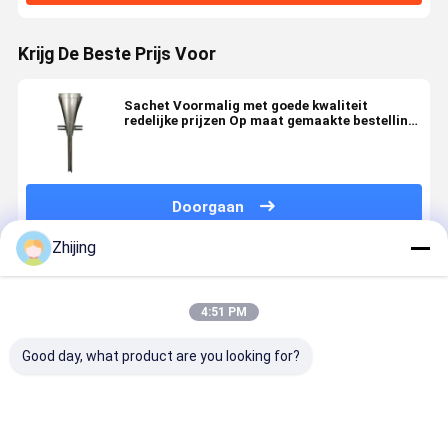
Krijg De Beste Prijs Voor
Sachet Voormalig met goede kwaliteit
redelijke prijzen Op maat gemaakte bestelling
aanvaard
Doorgaan
Zhijing
Geadviseerde Producten
4:51 PM
Good day, what product are you looking for?
Roestvrijstalen
Roestvrijstalen
Ruitvormende
Voormalig
Verticale
zakvormmachine
kraag van
onderdeel