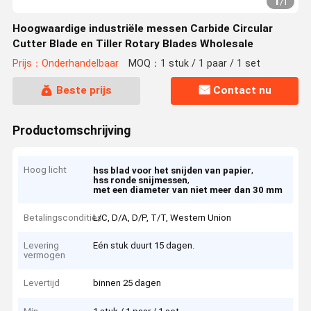
1
/
1
Hoogwaardige industriële messen Carbide Circular
Cutter Blade en Tiller Rotary Blades Wholesale
Prijs：Onderhandelbaar
MOQ：1 stuk / 1 paar / 1 set
Beste prijs
Contact nu
Productomschrijving
Hoog licht
,
hss blad voor het snijden van papier
,
hss ronde snijmessen
met een diameter van niet meer dan 30 mm
Betalingscondities
L/C, D/A, D/P, T/T, Western Union
Levering
Eén stuk duurt 15 dagen.
vermogen
Levertijd
binnen 25 dagen