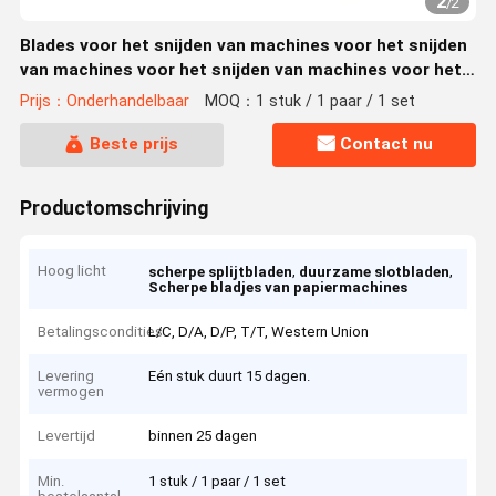
2
/
2
Blades voor het snijden van machines voor het snijden
van machines voor het snijden van machines voor het
snijden van machines
Prijs：Onderhandelbaar
MOQ：1 stuk / 1 paar / 1 set
Beste prijs
Contact nu
Productomschrijving
Hoog licht
,
,
scherpe splijtbladen
duurzame slotbladen
Scherpe bladjes van papiermachines
Betalingscondities
L/C, D/A, D/P, T/T, Western Union
Levering
Eén stuk duurt 15 dagen.
vermogen
Levertijd
binnen 25 dagen
Min.
1 stuk / 1 paar / 1 set